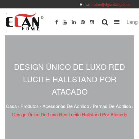
E-mail:
helen@dgfaxiang.com
Lang
DESIGN ÚNICO DE LUXO RED
LUCITE HALLSTAND POR
ATACADO
Casa
Produtos
Acessórios De Acrílico
Pernas De Acrílico
/
/
/
/
Design Único De Luxo Red Lucite Hallstand Por Atacado