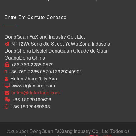
Entre Em Contato Conosco
DongGuan FaXiang Industry Co., Ltd.
Nº 12WuSong Jiu Street YuWu Zona Industrial
DongCheng Districl DongGuan Cidade de Guan
GuangDong China
+86-769-2285 0579
+86-769-2285 0579/13929240901
Helen Zhang/Lily Yao
www.dgfaxiang.com
helen@dgfaxiang.com
+86 18929469698
+86 18929469698
©
2026por DongGuan FaXiang Industry Co., Ltd Todos os