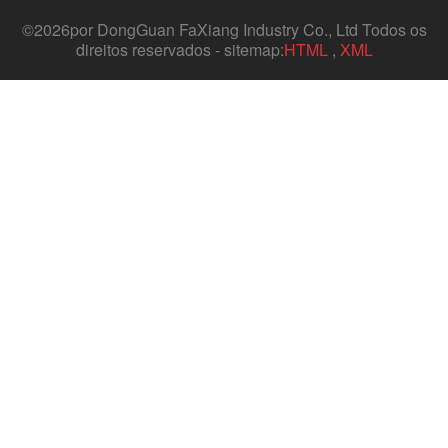
©
2026por DongGuan FaXiang Industry Co., Ltd Todos os
direitos reservados - sitemap:
HTML
,
XML