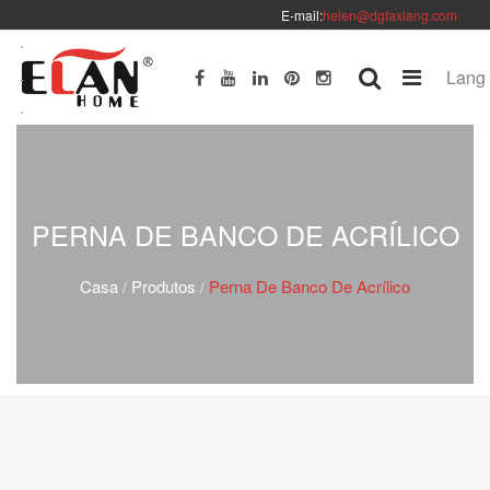
E-mail:
helen@dgfaxiang.com
Lang
PERNA DE BANCO DE ACRÍLICO
Casa
Produtos
Perna De Banco De Acrílico
/
/