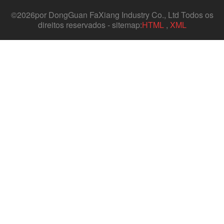
©
2026por DongGuan FaXiang Industry Co., Ltd Todos os
direitos reservados - sitemap:
HTML
,
XML