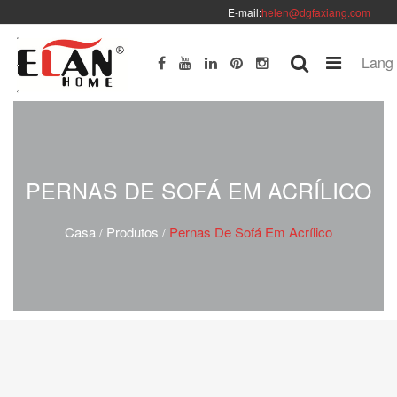
E-mail:
helen@dgfaxiang.com
Lang
PERNAS DE SOFÁ EM ACRÍLICO
Casa
Produtos
Pernas De Sofá Em Acrílico
/
/