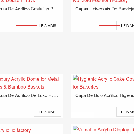
C
Úpula De Acrílico Cristalino Para Bandejas De Frutas E Sobremesas
LEIA MAIS
LEIA M
C
Úpula De Acrílico De Luxo Para Bandejas De Metal E Cestas De Bambu
LEIA MAIS
LEIA M