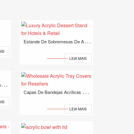
E
Stande De Sobremesas De Acrílico De Luxo Para Hotéis E Varejo
AIS
LEIA MAIS
T
Ampas Acrílicas De Pequenos Lotes
C
Apas De Bandejas Acrílicas No Atacado Para Revendedores
AIS
LEIA MAIS