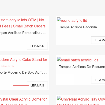
Tampa Acrílica Redonda
T
Ampas Acrílicas Personalizadas OEM | Sem Taxas De Mofo | Pedidos Em Pequenos Lotes
LEIA M
LEIA MAIS
S
Uporte Moderno De Bolo Acrílico Para Atacadistas
LEIA M
LEIA MAIS