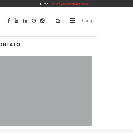
E-mail:
helen@dgfaxiang.com
Lang
ONTATO