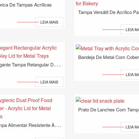
rica De Tampas Acrílicas
LEIA MAIS
LEIA M
E
Legante Tampa Retangular De Acrílico Para Bandejas De Metal
LEIA M
LEIA MAIS
R
T
Ampa Alimentar Resistente À Poeira - Tampa De Acrílico Para Bandejas De Metal
LEIA M