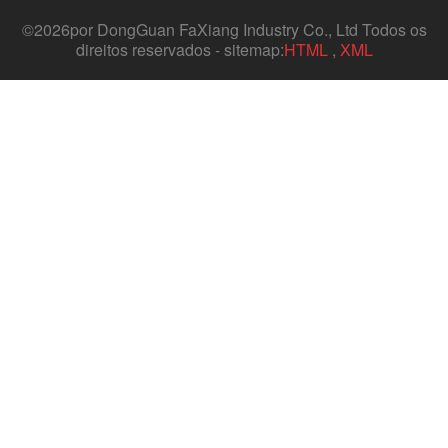
©
2026por DongGuan FaXiang Industry Co., Ltd Todos os
direitos reservados - sitemap:
HTML
,
XML