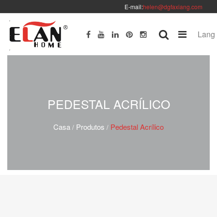
E-mail:
helen@dgfaxiang.com
Lang
PEDESTAL ACRÍLICO
Casa
Produtos
Pedestal Acrílico
/
/