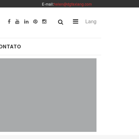
E-mail:
helen@dgfaxiang.com
Lang
ONTATO