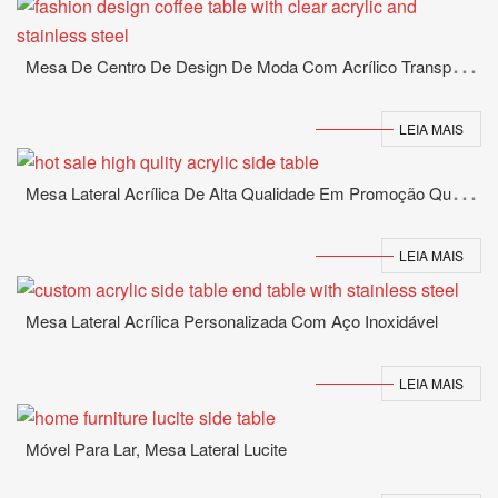
M
Esa De Centro De Design De Moda Com Acrílico Transparente E Aço Inoxidável
LEIA MAIS
M
Esa Lateral Acrílica De Alta Qualidade Em Promoção Quente
LEIA MAIS
Mesa Lateral Acrílica Personalizada Com Aço Inoxidável
LEIA MAIS
Móvel Para Lar, Mesa Lateral Lucite