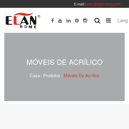
E-mail:
helen@dgfaxiang.com
Lang
MÓVEIS DE ACRÍLICO
Casa
Produtos
Móveis De Acrílico
/
/