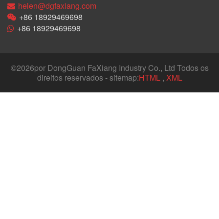
helen@dgfaxiang.com
+86 18929469698
+86 18929469698
©
2026por DongGuan FaXiang Industry Co., Ltd Todos os
direitos reservados - sitemap:
HTML
,
XML